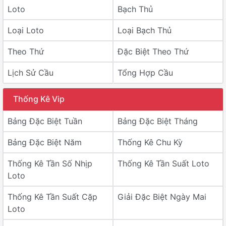
Loto
Bạch Thủ
Loại Loto
Loại Bạch Thủ
Theo Thứ
Đặc Biệt Theo Thứ
Lịch Sử Cầu
Tổng Hợp Cầu
Thống Kê Vip
Bảng Đặc Biệt Tuần
Bảng Đặc Biệt Tháng
Bảng Đặc Biệt Năm
Thống Kê Chu Kỳ
Thống Kê Tần Số Nhịp
Thống Kê Tần Suất Loto
Loto
Thống Kê Tần Suất Cặp
Giải Đặc Biệt Ngày Mai
Loto