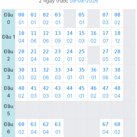
2 ngày trước
09-08-2026
Đầu
00
01
02
03
05
07
08
0
01
01
02
01
01
03
02
10
11
12
13
14
15
16
17
18
Đầu 1
04
06
06
09
02
03
02
07
12
Đầu
20
21
22
23
24
25
27
28
2
02
04
04
02
01
02
05
05
Đầu
30
31
32
33
34
35
36
37
38
3
03
02
06
03
01
01
01
06
04
Đầu
40
41
42
43
44
45
46
47
48
4
02
03
03
03
01
01
02
03
04
Đầu
5
Đầu
60
61
62
63
67
68
6
02
04
04
01
04
02