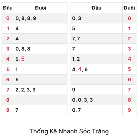
Đầu
Đuôi
Đầu
Đuôi
0
0
,
8
,
8
,
9
0
,
3
0
1
4
5
1
2
4
7
,
7
2
3
0
,
8
,
8
7
3
5
4
1
,
2
4
5
,
4
5
5
1
4
,
,
6
6
5
6
7
2
,
2
,
3
,
9
9
7
8
0
,
0
,
3
,
3
8
9
7
0
,
7
9
Thống Kê Nhanh Sóc Trăng