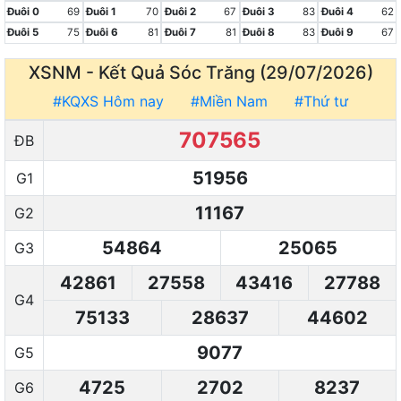
Đuôi 0
69
Đuôi 1
70
Đuôi 2
67
Đuôi 3
83
Đuôi 4
62
Đuôi 5
75
Đuôi 6
81
Đuôi 7
81
Đuôi 8
83
Đuôi 9
67
XSNM - Kết Quả
Sóc Trăng (29/07/2026)
#KQXS Hôm nay
#Miền Nam
#Thứ tư
707565
ĐB
51956
G1
11167
G2
54864
25065
G3
42861
27558
43416
27788
G4
75133
28637
44602
9077
G5
4725
2702
8237
G6