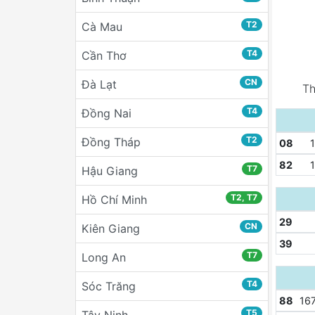
T2
Cà Mau
T4
Cần Thơ
CN
Đà Lạt
Th
T4
Đồng Nai
T2
Đồng Tháp
08
1
82
1
T7
Hậu Giang
T2, T7
Hồ Chí Minh
29
CN
Kiên Giang
39
T7
Long An
T4
Sóc Trăng
88
167
T5
Tây Ninh