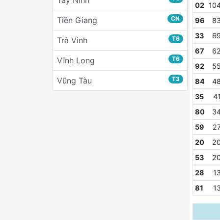
02
104
CN
Tiền Giang
96
83
33
69
T6
Trà Vinh
67
62
T6
Vĩnh Long
92
55
T3
Vũng Tàu
84
48
35
41
80
34
59
27
20
20
53
20
28
13
81
13