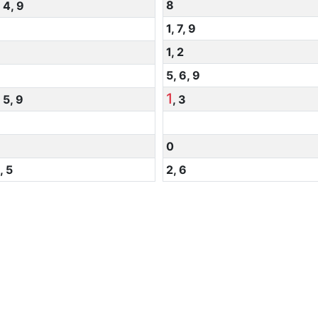
8
,
4
,
9
1
,
7
,
9
1
,
2
5
,
6
,
9
1
,
5
,
9
,
3
0
,
5
2
,
6