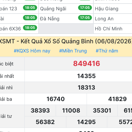
18:05
17:05
oán 123
Quảng Ngãi
Hậu Giang
18:05
17:05
ài
Đà Nẵng
Long An
18:05
Toán 6X36
Hồ Chí Minh
XSMT - Kết Quả
Xổ Số
Quảng Bình (06/08/2026
#KQXS Hôm nay
#Miền Trung
#Thứ năm
849416
c biệt
14355
ải nhất
18313
ải nhì
16740
41829
iải ba
38393
11008
35301
61
iải tư
56382
14295
557