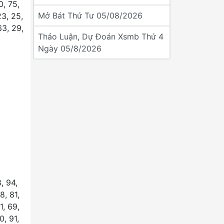
0
,
75
,
Mở Bát Thứ Tư 05/08/2026
23
,
25
,
63
,
29
,
Thảo Luận, Dự Đoán Xsmb Thứ 4
Ngày 05/8/2026
8, 94,
8, 81,
1, 69,
0, 91,