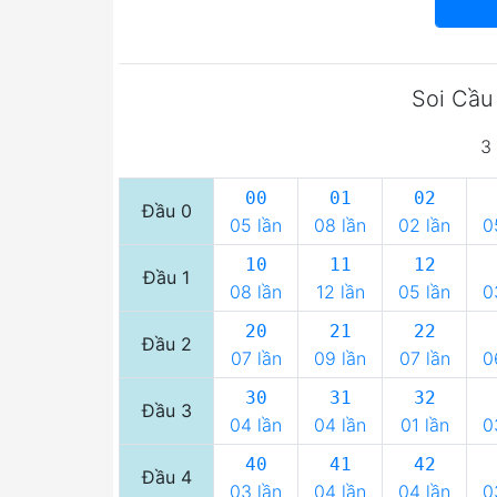
Soi Cầu
3
00
01
02
Đầu 0
05
lần
08
lần
02
lần
0
10
11
12
Đầu 1
08
lần
12
lần
05
lần
0
20
21
22
Đầu 2
07
lần
09
lần
07
lần
0
30
31
32
Đầu 3
04
lần
04
lần
01
lần
0
40
41
42
Đầu 4
03
lần
04
lần
04
lần
0