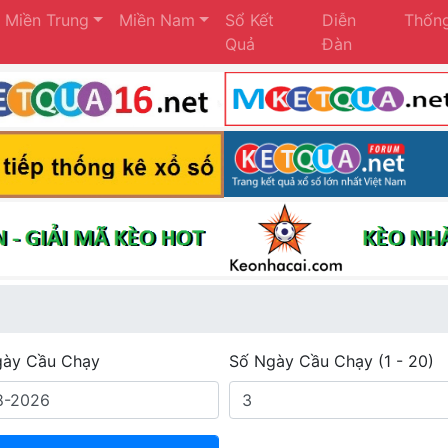
Miền Trung
Miền Nam
Sổ Kết
Diễn
Thống
Quả
Đàn
gày Cầu Chạy
Số Ngày Cầu Chạy (1 - 20)