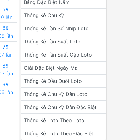
Bảng Đặc Biệt Năm
59
Thống Kê Chu Kỳ
10
lần
69
Thống Kê Tần Số Nhịp Loto
05
lần
Thống Kê Tần Suất Loto
79
07
lần
Thống Kê Tần Suất Cặp Loto
89
Giải Đặc Biệt Ngày Mai
03
lần
Thống Kê Đầu Đuôi Loto
99
06
lần
Thống Kê Chu Kỳ Dàn Loto
Thống Kê Chu Kỳ Dàn Đặc Biệt
Thống Kê Loto Theo Loto
Thống Kê Loto Theo Đặc Biệt