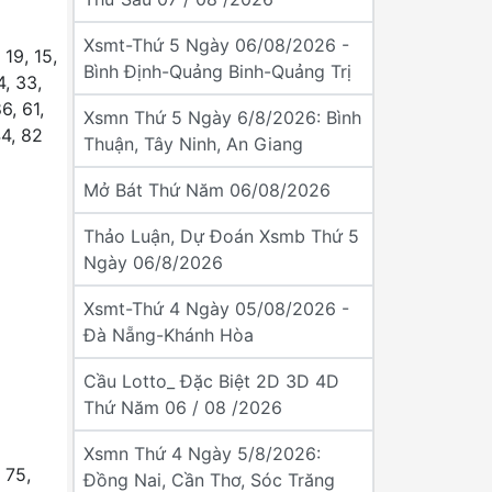
Xsmt-Thứ 5 Ngày 06/08/2026 -
,
19
,
15
,
Bình Định-Quảng Binh-Quảng Trị
4
,
33
,
86
,
61
,
Xsmn Thứ 5 Ngày 6/8/2026: Bình
44
,
82
Thuận, Tây Ninh, An Giang
Mở Bát Thứ Năm 06/08/2026
Thảo Luận, Dự Đoán Xsmb Thứ 5
Ngày 06/8/2026
Xsmt-Thứ 4 Ngày 05/08/2026 -
Đà Nẵng-Khánh Hòa
Cầu Lotto_ Đặc Biệt 2D 3D 4D
Thứ Năm 06 / 08 /2026
Xsmn Thứ 4 Ngày 5/8/2026:
,
75
,
Đồng Nai, Cần Thơ, Sóc Trăng