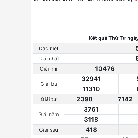
Kết quả Thứ Tư ng
Đặc biệt
Giải nhất
1
0
4
7
6
Giải nhì
3
2
9
4
1
Giải ba
1
1
3
1
0
2
3
9
8
7
1
4
2
Giải tư
3
7
6
1
Giải năm
3
1
1
8
4
1
8
Giải sáu