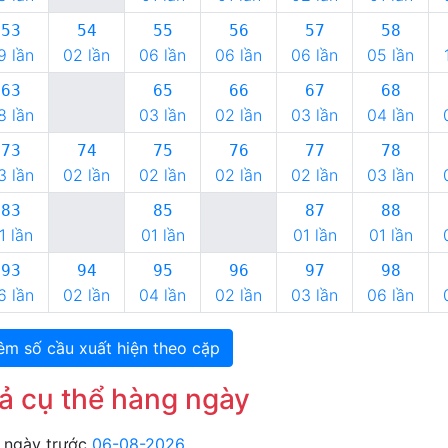
53
54
55
56
57
58
9
lần
02
lần
06
lần
06
lần
06
lần
05
lần
63
65
66
67
68
8
lần
03
lần
02
lần
03
lần
04
lần
73
74
75
76
77
78
3
lần
02
lần
02
lần
02
lần
02
lần
03
lần
83
85
87
88
1
lần
01
lần
01
lần
01
lần
93
94
95
96
97
98
6
lần
02
lần
04
lần
02
lần
03
lần
06
lần
êm số cầu xuất hiện theo cặp
ả cụ thể hàng ngày
ngày trước
06-08-2026
.