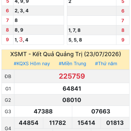
5
4
,
9
,
9
2
5
6
2
,
3
,
4
6
7
8
7
8
8
,
9
1
,
7
,
8
8
3
9
1
,
,
4
5
,
5
,
8
9
XSMT - Kết Quả
Quảng Trị (23/07/2026)
#KQXS Hôm nay
#Miền Trung
#Thứ năm
225759
ĐB
64841
G1
08010
G2
47388
07663
G3
44854
11782
15414
01813
G4