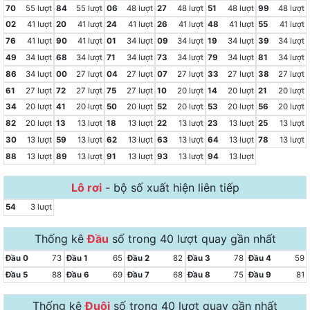
70
55 lượt
84
55 lượt
06
48 lượt
27
48 lượt
51
48 lượt
99
48 lượt
02
41 lượt
20
41 lượt
24
41 lượt
26
41 lượt
48
41 lượt
55
41 lượt
76
41 lượt
90
41 lượt
01
34 lượt
09
34 lượt
19
34 lượt
39
34 lượt
49
34 lượt
68
34 lượt
71
34 lượt
73
34 lượt
79
34 lượt
81
34 lượt
86
34 lượt
00
27 lượt
04
27 lượt
07
27 lượt
33
27 lượt
38
27 lượt
61
27 lượt
72
27 lượt
75
27 lượt
10
20 lượt
14
20 lượt
21
20 lượt
34
20 lượt
41
20 lượt
50
20 lượt
52
20 lượt
53
20 lượt
56
20 lượt
82
20 lượt
13
13 lượt
18
13 lượt
22
13 lượt
23
13 lượt
25
13 lượt
30
13 lượt
59
13 lượt
62
13 lượt
63
13 lượt
64
13 lượt
78
13 lượt
88
13 lượt
89
13 lượt
91
13 lượt
93
13 lượt
94
13 lượt
Lô rơi
-
bộ số xuất hiện liên tiếp
54
3 lượt
Thống kê
Đầu
số trong 40 lượt quay gần nhất
Đầu 0
73
Đầu 1
65
Đầu 2
82
Đầu 3
78
Đầu 4
59
Đầu 5
88
Đầu 6
69
Đầu 7
68
Đầu 8
75
Đầu 9
81
Thống kê
Đuôi
số trong 40 lượt quay gần nhất