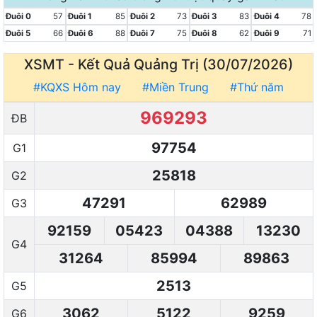
Đuôi 0
57
Đuôi 1
85
Đuôi 2
73
Đuôi 3
83
Đuôi 4
78
Đuôi 5
66
Đuôi 6
88
Đuôi 7
75
Đuôi 8
62
Đuôi 9
71
XSMT - Kết Quả
Quảng Trị (30/07/2026)
#KQXS Hôm nay
#Miền Trung
#Thứ năm
969293
ĐB
97754
G1
25818
G2
47291
62989
G3
92159
05423
04388
13230
G4
31264
85994
89863
2513
G5
3062
5122
9259
G6