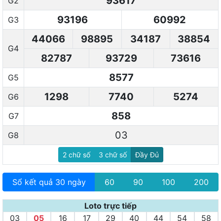
93617
G2
93196
60992
G3
44066
98895
34187
38854
G4
82787
93729
73616
8577
G5
1298
7740
5274
G6
858
G7
03
G8
2 chữ số
3 chữ số
Đầy Đủ
Sổ kết quả
30 ngày
60
90
100
200
Loto trực tiếp
03
05
16
17
29
40
44
54
58