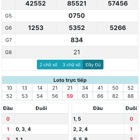
42552
85521
57456
0750
G5
1253
5352
5266
G6
834
G7
21
G8
2 chữ số
3 chữ số
Đầy Đủ
Loto trực tiếp
10
13
14
21
21
34
41
50
52
52
53
54
56
59
63
66
82
88
Đầu
Đuôi
Đầu
Đuôi
0
1
,
5
0
1
0
,
3
,
4
2
,
2
,
4
1
2
1
,
1
5
,
5
,
8
2