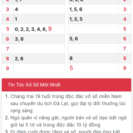
3
4
1
,
5
,
6
3
4
1
1
,
3
,
5
4
9
5
5
0
,
2
,
2
,
3
,
4
,
6
,
5
,
6
6
6
3
,
6
7
7
8
8
8
2
,
8
5
9
9
Tin Tức Xổ Số Mới Nhất
Chàng trai 19 tuổi trúng độc đắc xổ số miền Nam
sau chuyến du lịch Đà Lạt, gọi đại lý đổi thưởng lúc
rạng sáng
Ngủ quên vì nắng gắt, người bán vé số dạo bất ngờ
giữ lại 5 tờ và trúng độc đắc 10 tỷ đồng
Đi đám cưới được tặng vé số, người đàn ông bất