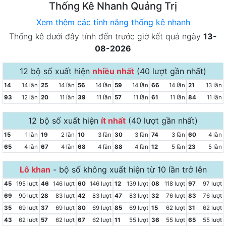
Thống Kê Nhanh Quảng Trị
Xem thêm các tính năng thống kê nhanh
Thống kê dưới đây tính đến trước giờ kết quả ngày
13-
08-2026
12 bộ số xuất hiện
nhiều nhất
(
40 lượt gần nhất
)
14
14 lần
25
14 lần
56
14 lần
59
14 lần
66
14 lần
21
13 lần
93
12 lần
20
11 lần
39
11 lần
57
11 lần
61
11 lần
84
11 lần
12 bộ số xuất hiện
ít nhất
(
40 lượt gần nhất
)
15
1 lần
19
2 lần
10
3 lần
30
3 lần
74
3 lần
60
4 lần
65
4 lần
67
4 lần
68
4 lần
88
4 lần
12
5 lần
23
5 lần
Lô khan
-
bộ số không xuất hiện từ 10 lần trở lên
45
195 lượt
46
146 lượt
60
146 lượt
12
139 lượt
08
118 lượt
97
97 lượt
69
90 lượt
28
83 lượt
42
83 lượt
47
83 lượt
32
76 lượt
83
76 lượt
35
69 lượt
37
69 lượt
80
69 lượt
85
69 lượt
15
62 lượt
31
62 lượt
43
62 lượt
57
62 lượt
67
62 lượt
11
55 lượt
36
55 lượt
65
55 lượt