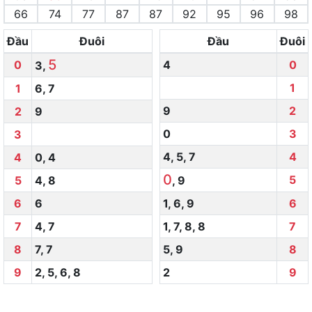
66
74
77
87
87
92
95
96
98
Đầu
Đuôi
Đầu
Đuôi
5
0
4
0
3
,
1
1
6
,
7
9
2
2
9
0
3
3
4
,
5
,
7
4
4
0
,
4
0
5
5
4
,
8
,
9
6
6
1
,
6
,
9
6
7
4
,
7
1
,
7
,
8
,
8
7
8
7
,
7
5
,
9
8
9
2
,
5
,
6
,
8
2
9