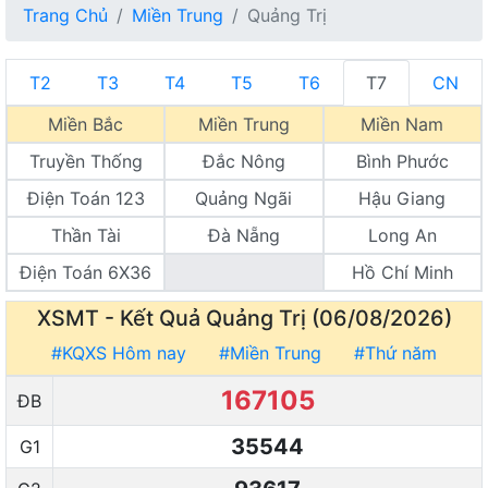
Trang Chủ
Miền Trung
Quảng Trị
T2
T3
T4
T5
T6
T7
CN
Miền Bắc
Miền Trung
Miền Nam
Truyền Thống
Đắc Nông
Bình Phước
Điện Toán 123
Quảng Ngãi
Hậu Giang
Thần Tài
Đà Nẵng
Long An
Điện Toán 6X36
Hồ Chí Minh
XSMT - Kết Quả
Quảng Trị (06/08/2026)
#KQXS Hôm nay
#Miền Trung
#Thứ năm
167105
ĐB
35544
G1