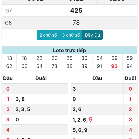
425
G7
78
G8
2 chữ số
3 chữ số
Đầy Đủ
Loto trực tiếp
13
18
22
23
25
30
54
59
59
62
63
64
78
88
89
91
93
94
Đầu
Đuôi
Đầu
Đuôi
0
3
0
1
3
,
8
9
1
2
2
,
3
,
5
2
,
6
2
9
3
0
3
1
,
2
,
6
,
4
5
,
6
,
9
4