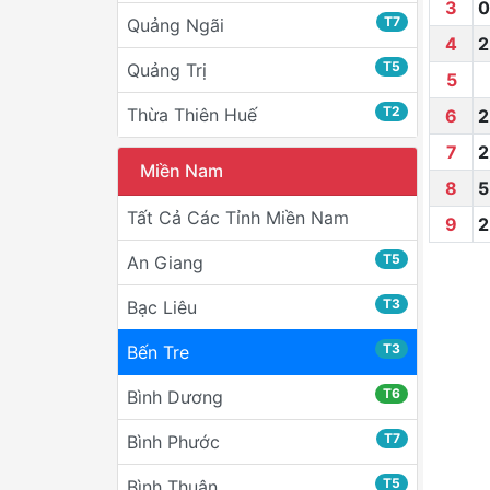
3
0
T7
Quảng Ngãi
4
2
T5
Quảng Trị
5
T2
Thừa Thiên Huế
6
2
7
2
Miền Nam
8
5
Tất Cả Các Tỉnh Miền Nam
9
2
T5
An Giang
T3
Bạc Liêu
T3
Bến Tre
T6
Bình Dương
T7
Bình Phước
T5
Bình Thuận