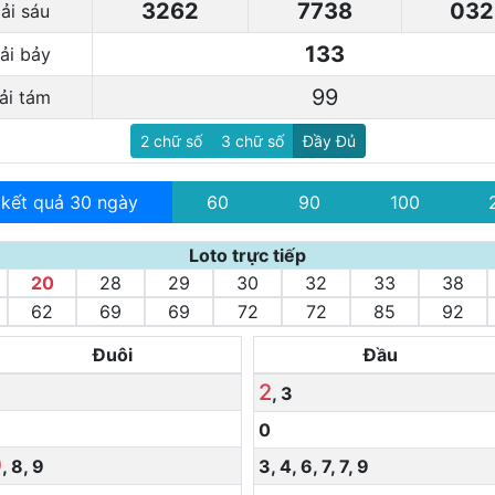
3262
7738
032
ải sáu
133
ải bảy
99
ải tám
2 chữ số
3 chữ số
Đầy Đủ
 kết quả
30 ngày
60
90
100
Loto trực tiếp
20
28
29
30
32
33
38
62
69
69
72
72
85
92
Đuôi
Đầu
2
,
3
0
0
,
8
,
9
3
,
4
,
6
,
7
,
7
,
9