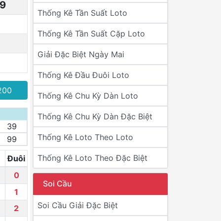
9
Thống Kê Tần Suất Loto
Thống Kê Tần Suất Cặp Loto
Giải Đặc Biệt Ngày Mai
Thống Kê Đầu Đuôi Loto
200
Thống Kê Chu Kỳ Dàn Loto
Thống Kê Chu Kỳ Dàn Đặc Biệt
39
Thống Kê Loto Theo Loto
99
Thống Kê Loto Theo Đặc Biệt
Đuôi
0
Soi Cầu
1
Soi Cầu
Giải Đặc Biệt
2