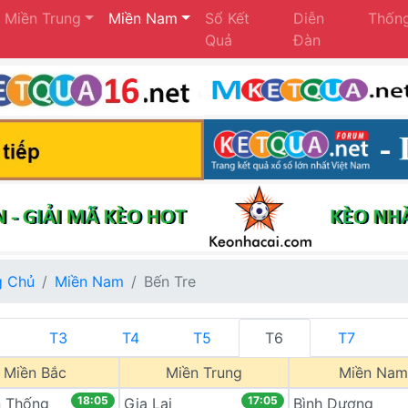
Miền Trung
Miền Nam
Sổ Kết
Diễn
Thống
Quả
Đàn
g Chủ
Miền Nam
Bến Tre
T3
T4
T5
T6
T7
Miền Bắc
Miền Trung
Miền Nam
18:05
17:05
n Thống
Gia Lai
Bình Dương