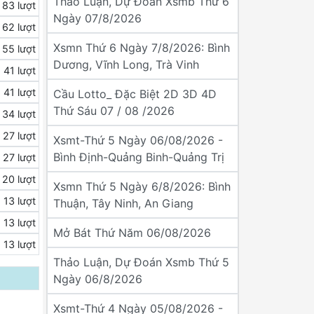
Thảo Luận, Dự Đoán Xsmb Thứ 6
83 lượt
Ngày 07/8/2026
62 lượt
Xsmn Thứ 6 Ngày 7/8/2026: Bình
55 lượt
Dương, Vĩnh Long, Trà Vinh
41 lượt
41 lượt
Cầu Lotto_ Đặc Biệt 2D 3D 4D
Thứ Sáu 07 / 08 /2026
34 lượt
27 lượt
Xsmt-Thứ 5 Ngày 06/08/2026 -
Bình Định-Quảng Binh-Quảng Trị
27 lượt
20 lượt
Xsmn Thứ 5 Ngày 6/8/2026: Bình
13 lượt
Thuận, Tây Ninh, An Giang
13 lượt
Mở Bát Thứ Năm 06/08/2026
13 lượt
Thảo Luận, Dự Đoán Xsmb Thứ 5
Ngày 06/8/2026
Xsmt-Thứ 4 Ngày 05/08/2026 -