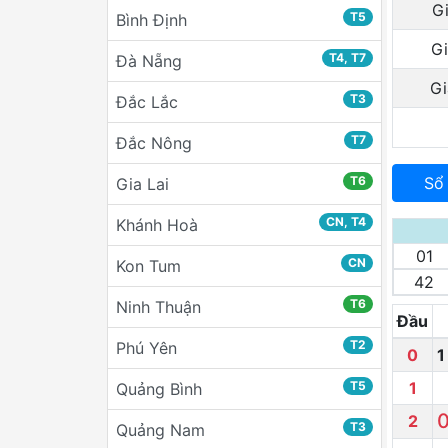
Gi
T5
Bình Định
Gi
T4, T7
Đà Nẵng
Gi
T3
Đắc Lắc
T7
Đắc Nông
Sổ
T6
Gia Lai
CN, T4
Khánh Hoà
01
CN
Kon Tum
42
T6
Ninh Thuận
Đầu
T2
Phú Yên
0
1
1
T5
Quảng Bình
2
T3
Quảng Nam