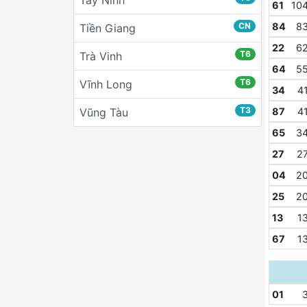
61
104
84
83
CN
Tiền Giang
22
62
T6
Trà Vinh
64
55
T6
Vĩnh Long
34
41
T3
87
41
Vũng Tàu
65
34
27
27
04
20
25
20
13
13
67
13
01
3