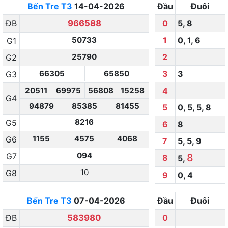
Bến Tre
T3
14-04-2026
Đầu
Đuôi
ĐB
966588
0
5
,
8
50733
1
0
,
1
,
6
G1
25790
2
G2
66305
65850
3
3
G3
20511
69975
56808
15258
4
G4
94879
85385
81455
5
0
,
5
,
5
,
8
8216
G5
6
8
1155
4575
4068
G6
7
5
,
5
,
9
094
G7
8
8
5
,
10
G8
9
0
,
4
Bến Tre
T3
07-04-2026
Đầu
Đuôi
ĐB
583980
0