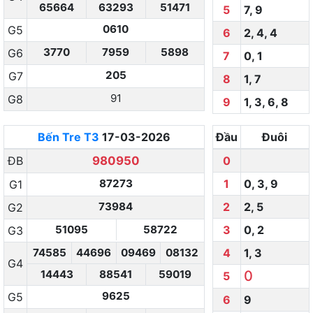
65664
63293
51471
5
7
,
9
0610
G5
6
2
,
4
,
4
3770
7959
5898
G6
7
0
,
1
205
G7
8
1
,
7
91
G8
9
1
,
3
,
6
,
8
Bến Tre
T3
17-03-2026
Đầu
Đuôi
ĐB
980950
0
87273
1
0
,
3
,
9
G1
73984
2
2
,
5
G2
51095
58722
3
0
,
2
G3
74585
44696
09469
08132
4
1
,
3
G4
14443
88541
59019
0
5
9625
G5
6
9