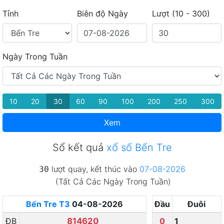
Tỉnh
Biên độ Ngày
Lượt
(10 - 300)
Ngày Trong Tuần
10
20
30
60
90
100
200
250
300
Xem
Sổ kết quả
xổ số Bến Tre
lượt quay, kết thúc vào
07-08-2026
30
(Tất Cả Các Ngày Trong Tuần)
Bến Tre
T3
04-08-2026
Đầu
Đuôi
ĐB
814620
0
1