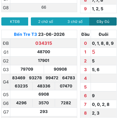
66
G8
9
1
,
2
,
5
KTĐB
2 chữ số
3 chữ số
Đầy Đủ
Bến Tre
T3
23-06-2026
Đầu
Đuôi
ĐB
034315
0
0
,
1
,
8
,
8
,
9
5
48700
1
G1
17901
G2
2
5
79709
90908
G3
3
5
,
6
83469
93278
99472
64783
4
G4
63235
48336
07470
5
6908
G5
6
9
4296
3570
7282
G6
7
0
,
0
,
2
,
8
293
G7
8
2
,
3