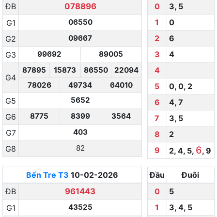
ĐB
078896
0
3
,
5
06550
1
0
G1
09667
2
6
G2
99692
89005
3
4
G3
87895
15873
86550
22094
4
G4
78026
49734
64010
5
0
,
0
,
2
5652
G5
6
4
,
7
8775
8399
3564
G6
7
3
,
5
403
G7
8
2
82
G8
6
9
2
,
4
,
5
,
,
9
Bến Tre
T3
10-02-2026
Đầu
Đuôi
ĐB
961443
0
5
43525
1
3
,
4
,
5
G1