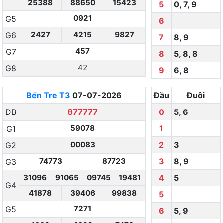
25388
88650
15423
5
0
,
7
,
9
0921
G5
6
2427
4215
9827
G6
7
8
,
9
457
G7
8
5
,
8
,
8
42
G8
9
6
,
8
Bến Tre
T3
07-07-2026
Đầu
Đuôi
ĐB
877777
0
5
,
6
59078
1
G1
00083
2
3
G2
74773
87723
3
8
,
9
G3
31096
91065
09745
19481
4
5
G4
41878
39406
99838
5
7271
G5
6
5
,
9