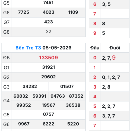
7451
G5
6
3
,
5
7725
4023
1109
G6
7
423
G7
8
8
22
G8
9
5
Bến Tre
T3
05-05-2026
Đầu
Đuôi
9
ĐB
133509
0
2
,
7
,
31921
G1
1
29602
G2
2
0
,
1
,
2
,
7
34282
01507
G3
3
2
,
8
60032
59391
94763
87352
4
G4
99352
19567
36538
5
2
,
2
,
7
0757
G5
6
3
,
7
,
7
9967
6222
5220
G6
7