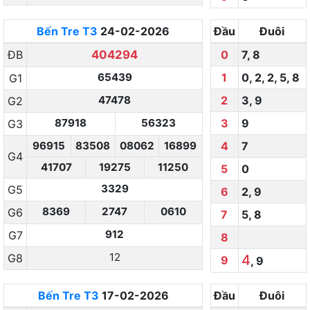
Bến Tre
T3
24-02-2026
Đầu
Đuôi
ĐB
404294
0
7
,
8
65439
1
0
,
2
,
2
,
5
,
8
G1
47478
2
3
,
9
G2
87918
56323
3
9
G3
96915
83508
08062
16899
4
7
G4
41707
19275
11250
5
0
3329
G5
6
2
,
9
8369
2747
0610
G6
7
5
,
8
912
G7
8
12
G8
4
9
,
9
Bến Tre
T3
17-02-2026
Đầu
Đuôi