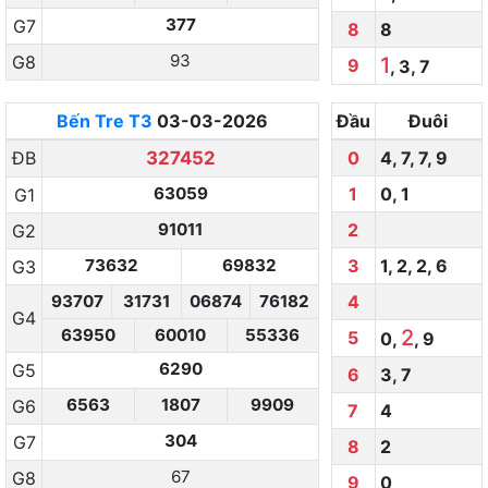
377
G7
8
8
93
G8
1
9
,
3
,
7
Bến Tre
T3
03-03-2026
Đầu
Đuôi
ĐB
327452
0
4
,
7
,
7
,
9
63059
1
0
,
1
G1
91011
2
G2
73632
69832
3
1
,
2
,
2
,
6
G3
93707
31731
06874
76182
4
G4
63950
60010
55336
2
5
0
,
,
9
6290
G5
6
3
,
7
6563
1807
9909
G6
7
4
304
G7
8
2
67
G8
9
0