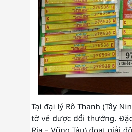
Tại đại lý Rô Thanh (Tây Ni
tờ vé được đổi thưởng. Đặc
Rịa – Vũng Tàu) đoạt giải đ