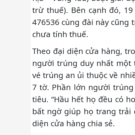
trừ thuế). Bên cạnh đó, 19
476536 cùng đài này cũng tr
chưa tính thuế.
Theo đại diện cửa hàng, tr
người trúng duy nhất một 
vé trúng an ủi thuộc về nhi
7 tờ. Phần lớn người trúng
tiêu. “Hầu hết họ đều có h
bất ngờ giúp họ trang trải 
diện cửa hàng chia sẻ.