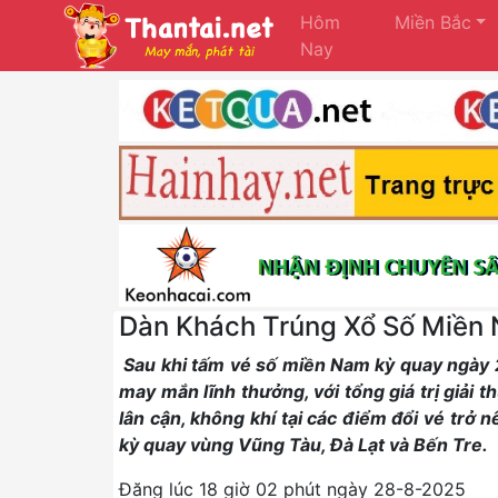
Hôm
Miền Bắc
Nay
Dàn Khách Trúng Xổ Số Miền
Sau khi tấm vé số miền Nam kỳ quay ngày 2
may mắn lĩnh thưởng, với tổng giá trị giải
lân cận, không khí tại các điểm đổi vé trở
kỳ quay vùng Vũng Tàu, Đà Lạt và Bến Tre.
Đăng lúc 18 giờ 02 phút ngày 28-8-2025