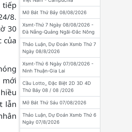
 tiếp
Mở Bát Thứ Bảy 08/08/2026
24/8.
Xsmt-Thứ 7 Ngày 08/08/2026 -
tờ 30
Đà Nẵng-Quảng Ngãi-Đắc Nông
c của
Thảo Luận, Dự Đoán Xsmb Thứ 7
Ngày 08/8/2026
Xsmt-Thứ 6 Ngày 07/08/2026 -
chóng
Ninh Thuận-Gia Lai
u mới
Cầu Lotto_ Đặc Biệt 2D 3D 4D
nhiều
Thứ Bảy 08 / 08 /2026
t lẫn
Mở Bát Thứ Sáu 07/08/2026
 nhân
Thảo Luận, Dự Đoán Xsmb Thứ 6
Ngày 07/8/2026