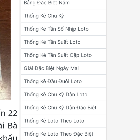
Bảng Đặc Biệt Năm
Thống Kê Chu Kỳ
Thống Kê Tần Số Nhịp Loto
Thống Kê Tần Suất Loto
Thống Kê Tần Suất Cặp Loto
Giải Đặc Biệt Ngày Mai
Thống Kê Đầu Đuôi Loto
Thống Kê Chu Kỳ Dàn Loto
Thống Kê Chu Kỳ Dàn Đặc Biệt
ến 22
Thống Kê Loto Theo Loto
ài Bà
Thống Kê Loto Theo Đặc Biệt
khấu