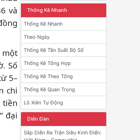
36 và
Thống Kê Nhanh
 đồng
Thống Kê Nhanh
Theo Ngày
Thống Kê Tần Suất Bộ Số
, một
ờ. Số
Thống Kê Tổng Hợp
từ 5–
Thống Kê Theo Tổng
n chi
Thống Kê Quan Trọng
 tiền
Lô Xiên Tự Động
” đại
Diễn Đàn
Sắp Diễn Ra Trận Siêu Kinh Điển:
Việt Nam - Campuchia