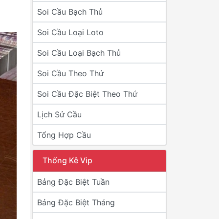
Soi Cầu
Bạch Thủ
Soi Cầu
Loại Loto
Soi Cầu
Loại Bạch Thủ
Soi Cầu
Theo Thứ
Soi Cầu
Đặc Biệt Theo Thứ
Lịch Sử Cầu
Tổng Hợp Cầu
Thống Kê Vip
Bảng Đặc Biệt Tuần
Bảng Đặc Biệt Tháng