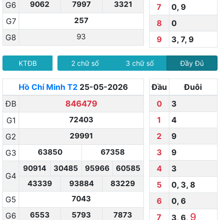
9062
7997
3321
G6
7
0
,
9
257
G7
8
0
93
G8
9
3
,
7
,
9
KTĐB
2 chữ số
3 chữ số
Đầy Đủ
Hồ Chí Minh
T2
25-05-2026
Đầu
Đuôi
ĐB
846479
0
3
72403
1
4
G1
29991
2
9
G2
63850
67358
3
9
G3
90914
30485
95966
60585
4
3
G4
43339
93884
83229
5
0
,
3
,
8
7043
G5
6
0
,
6
6553
5793
7873
G6
9
7
3
,
6
,