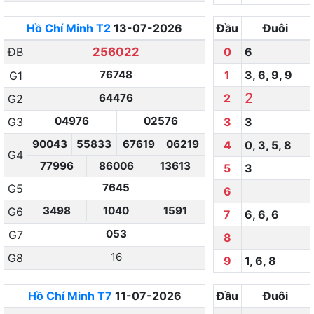
Hồ Chí Minh
T2
13-07-2026
Đầu
Đuôi
ĐB
256022
0
6
76748
1
3
,
6
,
9
,
9
G1
2
64476
2
G2
04976
02576
G3
3
3
90043
55833
67619
06219
4
0
,
3
,
5
,
8
G4
77996
86006
13613
5
3
7645
G5
6
3498
1040
1591
G6
7
6
,
6
,
6
053
G7
8
16
G8
9
1
,
6
,
8
Hồ Chí Minh
T7
11-07-2026
Đầu
Đuôi