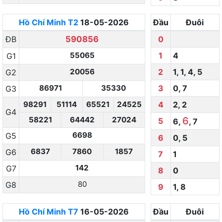
Hồ Chí Minh
T2
18-05-2026
Đầu
Đuôi
ĐB
590856
0
55065
1
4
G1
20056
2
1
,
1
,
4
,
5
G2
86971
35330
3
0
,
7
G3
98291
51114
65521
24525
4
2
,
2
G4
58221
64442
27024
6
5
6
,
,
7
6698
G5
6
0
,
5
6837
7860
1857
G6
7
1
142
G7
8
0
80
G8
9
1
,
8
Hồ Chí Minh
T7
16-05-2026
Đầu
Đuôi