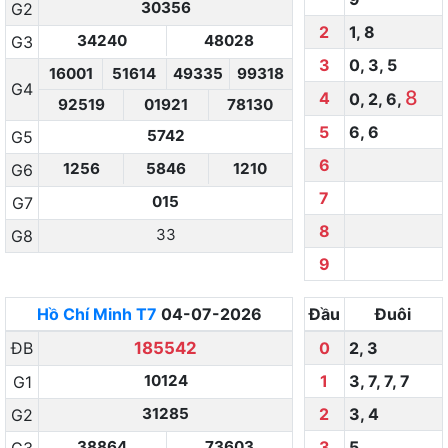
30356
G2
2
1
,
8
34240
48028
G3
3
0
,
3
,
5
16001
51614
49335
99318
G4
8
4
0
,
2
,
6
,
92519
01921
78130
5
6
,
6
5742
G5
6
1256
5846
1210
G6
7
015
G7
8
33
G8
9
Hồ Chí Minh
T7
04-07-2026
Đầu
Đuôi
ĐB
185542
0
2
,
3
10124
1
3
,
7
,
7
,
7
G1
31285
2
3
,
4
G2
38864
73603
3
5
G3