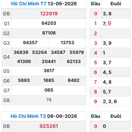
Hồ Chí Minh
T7
13-06-2026
Đầu
Đuôi
ĐB
122619
0
3
,
8
9
64203
1
G1
7
,
87108
G2
2
94357
13753
G3
3
3
,
9
36839
53264
34587
55978
4
1
G4
41396
20441
62133
5
3
,
7
3617
G5
6
4
,
5
5693
1685
8492
G6
7
4
,
8
065
G7
8
5
,
7
74
G8
9
2
,
3
,
6
Hồ Chí Minh
T2
08-06-2026
Đầu
Đuôi
ĐB
925261
0
0