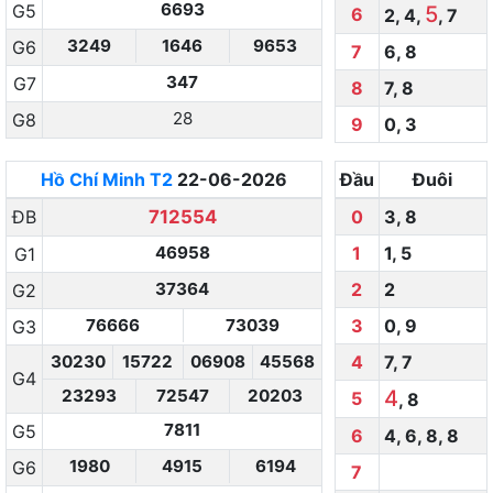
6693
G5
5
6
2
,
4
,
,
7
3249
1646
9653
G6
7
6
,
8
347
G7
8
7
,
8
28
G8
9
0
,
3
Hồ Chí Minh
T2
22-06-2026
Đầu
Đuôi
ĐB
712554
0
3
,
8
46958
1
1
,
5
G1
37364
2
2
G2
76666
73039
3
0
,
9
G3
30230
15722
06908
45568
4
7
,
7
G4
23293
72547
20203
4
5
,
8
7811
G5
6
4
,
6
,
8
,
8
1980
4915
6194
G6
7