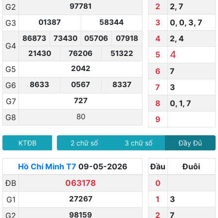
97781
2
2
,
7
G2
01387
58344
3
0
,
0
,
3
,
7
G3
86873
73430
05706
07918
4
2
,
4
G4
21430
76206
51322
4
5
2042
G5
6
7
8633
0567
8337
G6
7
3
727
G7
8
0
,
1
,
7
80
G8
9
KTĐB
2 chữ số
3 chữ số
Đầy Đủ
Hồ Chí Minh
T7
09-05-2026
Đầu
Đuôi
ĐB
063178
0
27267
1
3
G1
98159
2
7
G2