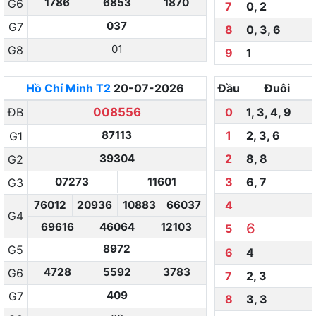
1786
6853
1870
G6
7
0
,
2
037
G7
8
0
,
3
,
6
01
G8
9
1
Hồ Chí Minh
T2
20-07-2026
Đầu
Đuôi
ĐB
008556
0
1
,
3
,
4
,
9
87113
1
2
,
3
,
6
G1
39304
2
8
,
8
G2
07273
11601
3
6
,
7
G3
76012
20936
10883
66037
4
G4
69616
46064
12103
6
5
8972
G5
6
4
4728
5592
3783
G6
7
2
,
3
409
G7
8
3
,
3