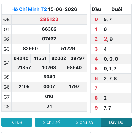
Hồ Chí Minh
T2
15-06-2026
Đầu
Đuôi
ĐB
285122
0
5
,
7
66382
1
6
G1
2
97467
2
G2
,
9
82950
51229
G3
3
4
64240
41551
82062
39797
4
0
,
0
,
0
G4
21357
10268
98540
5
0
,
1
,
7
5640
G5
6
2
,
7
,
8
2105
0007
1797
G6
7
616
G7
8
2
34
G8
9
7
,
7
KTĐB
2 chữ số
3 chữ số
Đầy Đủ