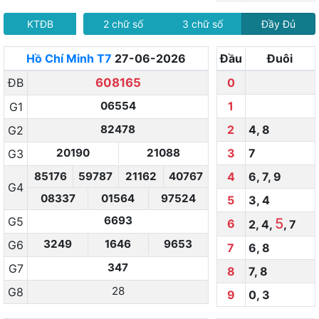
KTĐB
2 chữ số
3 chữ số
Đầy Đủ
Hồ Chí Minh
T7
27-06-2026
Đầu
Đuôi
ĐB
608165
0
06554
1
G1
82478
2
4
,
8
G2
20190
21088
3
7
G3
85176
59787
21162
40767
4
6
,
7
,
9
G4
08337
01564
97524
5
3
,
4
6693
G5
5
6
2
,
4
,
,
7
3249
1646
9653
G6
7
6
,
8
347
G7
8
7
,
8
28
G8
9
0
,
3