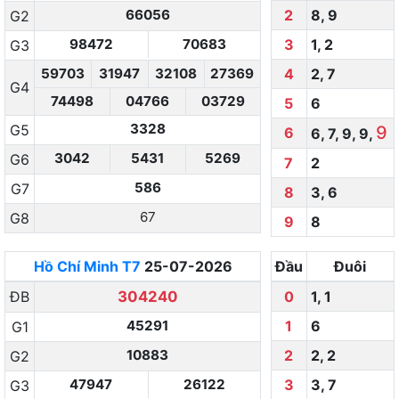
66056
2
8
,
9
G2
98472
70683
3
1
,
2
G3
59703
31947
32108
27369
4
2
,
7
G4
74498
04766
03729
5
6
3328
G5
9
6
6
,
7
,
9
,
9
,
3042
5431
5269
G6
7
2
586
G7
8
3
,
6
67
G8
9
8
Hồ Chí Minh
T7
25-07-2026
Đầu
Đuôi
ĐB
304240
0
1
,
1
45291
1
6
G1
10883
2
2
,
2
G2
47947
26122
3
3
,
7
G3