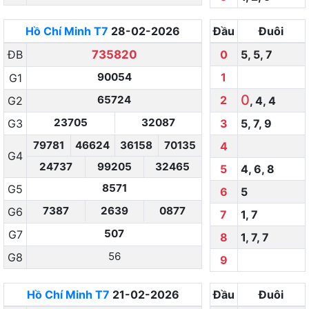
Hồ Chí Minh
T7
28-02-2026
Đầu
Đuôi
ĐB
735820
0
5
,
5
,
7
90054
1
G1
0
65724
2
G2
,
4
,
4
23705
32087
G3
3
5
,
7
,
9
79781
46624
36158
70135
4
G4
24737
99205
32465
5
4
,
6
,
8
8571
G5
6
5
7387
2639
0877
G6
7
1
,
7
507
G7
8
1
,
7
,
7
56
G8
9
Hồ Chí Minh
T7
21-02-2026
Đầu
Đuôi