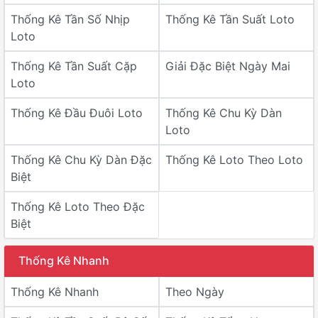
Thống Kê Tần Số Nhịp
Thống Kê Tần Suất Loto
Loto
Thống Kê Tần Suất Cặp
Giải Đặc Biệt Ngày Mai
Loto
Thống Kê Đầu Đuôi Loto
Thống Kê Chu Kỳ Dàn
Loto
Thống Kê Chu Kỳ Dàn Đặc
Thống Kê Loto Theo Loto
Biệt
Thống Kê Loto Theo Đặc
Biệt
Thống Kê Nhanh
Thống Kê Nhanh
Theo Ngày