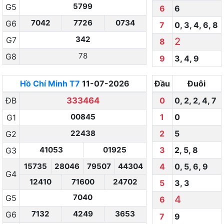
5799
G5
6
6
7042
7726
0734
G6
7
0
,
3
,
4
,
6
,
8
342
G7
2
8
78
G8
9
3
,
4
,
9
Hồ Chí Minh
T7
11-07-2026
Đầu
Đuôi
ĐB
333464
0
0
,
2
,
2
,
4
,
7
00845
1
0
G1
22438
2
5
G2
41053
01925
3
2
,
5
,
8
G3
15735
28046
79507
44304
4
0
,
5
,
6
,
9
G4
12410
71600
24702
5
3
,
3
7040
G5
4
6
7132
4249
3653
G6
7
9