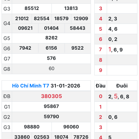
85512
13813
3
G3
21012
82554
18579
12909
4
2
,
3
G4
09621
01404
58443
5
4
,
6
8262
G5
6
0
,
2
7942
6156
9522
G6
1
7
,
6
,
9
576
G7
8
60
G8
9
Hồ Chí Minh
T7
31-01-2026
Đầu
Đuôi
5
ĐB
380305
0
2
,
,
6
,
8
95867
G1
1
59790
G2
2
0
,
6
98880
96060
G3
3
33860
02563
18074
78726
4
5