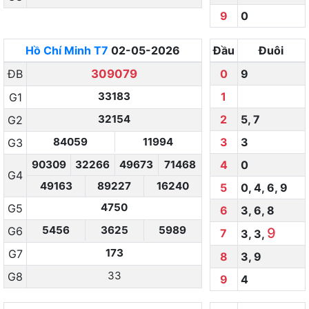
9
0
Hồ Chí Minh
T7
02-05-2026
Đầu
Đuôi
ĐB
309079
0
9
33183
1
G1
32154
2
5
,
7
G2
84059
11994
3
3
G3
90309
32266
49673
71468
4
0
G4
49163
89227
16240
5
0
,
4
,
6
,
9
4750
G5
6
3
,
6
,
8
5456
3625
5989
G6
9
7
3
,
3
,
173
G7
8
3
,
9
33
G8
9
4