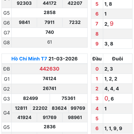
92303
44172
42207
5
1
,
8
2858
G5
6
1
9841
7911
7232
G6
9
7
2
,
740
G7
8
61
G8
9
3
,
8
Hồ Chí Minh
T7
21-03-2026
Đầu
Đuôi
ĐB
442630
0
2
,
3
74124
1
1
,
2
,
2
G1
26741
2
4
,
4
,
4
G2
0
82499
75361
3
G3
,
6
12811
22202
83624
99769
4
1
G4
41924
91769
98961
5
2836
G5
6
1
,
1
,
9
,
9