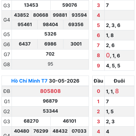
13453
59076
3
7
G3
43852
80668
99881
93594
4
G4
95461
98404
69356
5
2
,
3
,
6
5326
G5
6
1
,
8
6437
6986
3001
G6
7
2
,
6
702
G7
0
8
,
1
,
6
95
G8
9
4
,
5
,
5
Hồ Chí Minh
T7
30-05-2026
Đầu
Đuôi
8
ĐB
805808
0
1
,
1
,
96879
G1
1
7
53344
G2
2
1
,
5
68270
46101
G3
3
2
,
3
40480
76299
48432
07033
4
4
G4