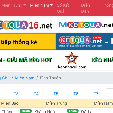
Miền Trung
Miền Nam
Sổ Kết
Diễn
Thống
Quả
Đàn
g Chủ
Miền Nam
Bình Thuận
T3
T4
T5
T6
T7
Miền Bắc
Miền Trung
Miền Nam
18:05
17:05
n Thống
Khánh Hoà
Đà Lạt