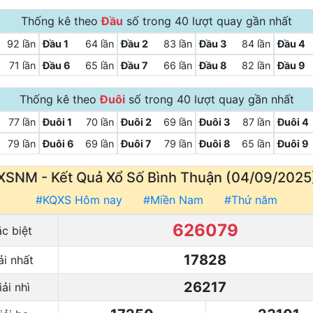
Thống kê
theo
Đầu
số trong 40 lượt quay gần nhất
92
lần
Đầu 1
64
lần
Đầu 2
83
lần
Đầu 3
84
lần
Đầu 4
71
lần
Đầu 6
65
lần
Đầu 7
66
lần
Đầu 8
82
lần
Đầu 9
Thống kê
theo
Đuôi
số trong 40 lượt quay gần nhất
77
lần
Đuôi 1
70
lần
Đuôi 2
69
lần
Đuôi 3
87
lần
Đuôi 4
79
lần
Đuôi 6
69
lần
Đuôi 7
79
lần
Đuôi 8
65
lần
Đuôi 9
XSNM - Kết Quả
Xổ Số
Bình Thuận (04/09/2025
#KQXS Hôm nay
#Miền Nam
#Thứ năm
626079
c biệt
17828
ải nhất
26217
ải nhì