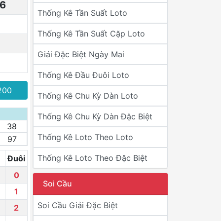
6
Thống Kê Tần Suất Loto
Thống Kê Tần Suất Cặp Loto
Giải Đặc Biệt Ngày Mai
Thống Kê Đầu Đuôi Loto
200
Thống Kê Chu Kỳ Dàn Loto
Thống Kê Chu Kỳ Dàn Đặc Biệt
38
Thống Kê Loto Theo Loto
97
Thống Kê Loto Theo Đặc Biệt
Đuôi
0
Soi Cầu
1
Soi Cầu
Giải Đặc Biệt
2