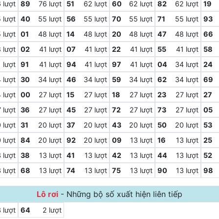
 lượt
89
76 lượt
51
62 lượt
60
62 lượt
82
62 lượt
19
 lượt
40
55 lượt
56
55 lượt
70
55 lượt
71
55 lượt
93
 lượt
01
48 lượt
14
48 lượt
20
48 lượt
47
48 lượt
66
 lượt
02
41 lượt
07
41 lượt
22
41 lượt
55
41 lượt
58
 lượt
91
41 lượt
94
41 lượt
97
41 lượt
04
34 lượt
24
 lượt
30
34 lượt
46
34 lượt
59
34 lượt
62
34 lượt
69
 lượt
00
27 lượt
15
27 lượt
18
27 lượt
23
27 lượt
27
 lượt
36
27 lượt
45
27 lượt
72
27 lượt
73
27 lượt
05
 lượt
31
20 lượt
37
20 lượt
43
20 lượt
50
20 lượt
53
 lượt
84
20 lượt
92
20 lượt
09
13 lượt
16
13 lượt
25
 lượt
38
13 lượt
41
13 lượt
42
13 lượt
44
13 lượt
52
 lượt
68
13 lượt
74
13 lượt
75
13 lượt
90
13 lượt
98
Lô rơi
-
Những
bộ số xuất hiện liên tiếp
 lượt
64
2 lượt