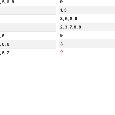
9
,
5
,
6
,
8
1
,
3
3
,
6
,
8
,
9
2
,
3
,
7
,
8
,
8
9
,
6
3
,
6
,
6
2
,
5
,
7