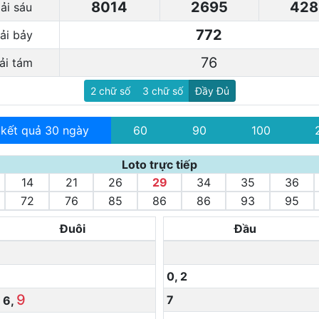
8014
2695
428
ải sáu
772
ải bảy
76
ải tám
2 chữ số
3 chữ số
Đầy Đủ
 kết quả
30 ngày
60
90
100
Loto trực tiếp
14
21
26
29
34
35
36
72
76
85
86
86
93
95
Đuôi
Đầu
0
,
2
9
7
,
6
,