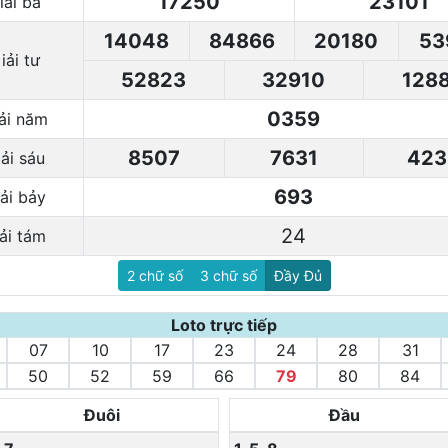
17250
23101
iải ba
14048
84866
20180
53
iải tư
52823
32910
128
0359
ải năm
8507
7631
423
ải sáu
693
ải bảy
24
ải tám
2 chữ số
3 chữ số
Đầy Đủ
Loto trực tiếp
07
10
17
23
24
28
31
50
52
59
66
79
80
84
Đuôi
Đầu