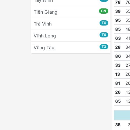
78
76
39
55
CN
Tiền Giang
95
55
T6
Trà Vinh
85
48
T6
Vĩnh Long
63
41
T3
28
34
Vũng Tàu
86
34
33
27
13
20
81
20
26
13
65
13
35
3